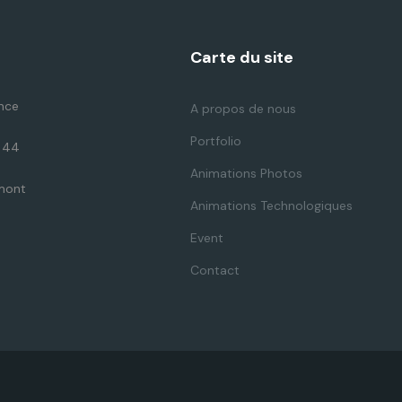
Carte du site
nce
A propos de nous
Portfolio
, 44
Animations Photos
mont
Animations Technologiques
Event
Contact