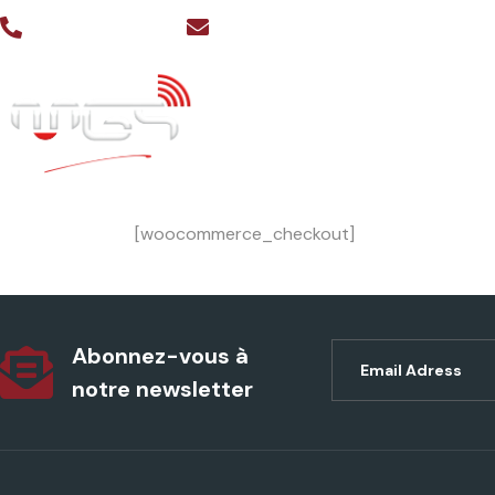
+32 (0) 4 239 01 98
info@mgs-experience.be
A PROPOS
ANIMATIONS PH
[woocommerce_checkout]
Abonnez-vous à
notre newsletter