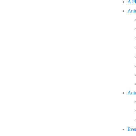
A 
Ani
Ani
Eve