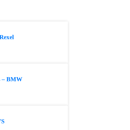
 Rexel
rs – BMW
VS