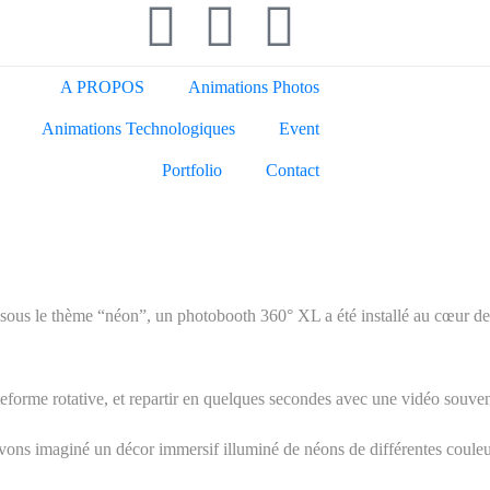
A PROPOS
Animations Photos
Animations Technologiques
Event
Portfolio
Contact
 – CHU
ous le thème “néon”, un photobooth 360° XL a été installé au cœur de
ateforme rotative, et repartir en quelques secondes avec une vidéo souven
us avons imaginé un décor immersif illuminé de néons de différentes couleu