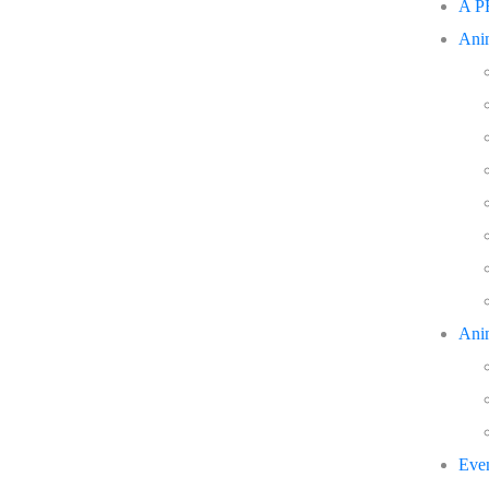
A 
Ani
Ani
Eve